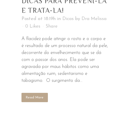
DICAS PARA PREVENI-LA
E TRATA-LA!
Posted at 18:19h
in
Dicas
by
Dra Melissa
0
Likes
Share
A flacidez pode atingir o rosto e o corpo e
é resultado de um processo natural da pele,
decorrente do envelhecimento que se dá
com o passar dos anos. Ela pode ser
agravada por maus hábitos como uma
alimentação ruim, sedentarismo e
tabagismo.⁠ ⁠ O surgimento da...
Read More