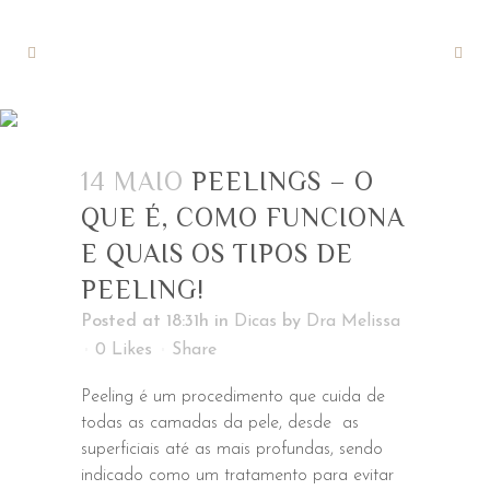
DICADEPELE TAG
14 MAIO
PEELINGS – O
QUE É, COMO FUNCIONA
E QUAIS OS TIPOS DE
PEELING!
Posted at 18:31h
in
Dicas
by
Dra Melissa
0
Likes
Share
Peeling é um procedimento que cuida de
todas as camadas da pele, desde as
superficiais até as mais profundas, sendo
indicado como um tratamento para evitar