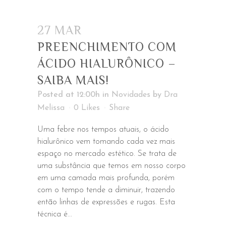
27 MAR
PREENCHIMENTO COM
ÁCIDO HIALURÔNICO –
SAIBA MAIS!
Posted at 12:00h
in
Novidades
by
Dra
Melissa
0
Likes
Share
Uma febre nos tempos atuais, o ácido
hialurônico vem tomando cada vez mais
espaço no mercado estético. Se trata de
uma substância que temos em nosso corpo
em uma camada mais profunda, porém
com o tempo tende a diminuir, trazendo
então linhas de expressões e rugas. Esta
técnica é...