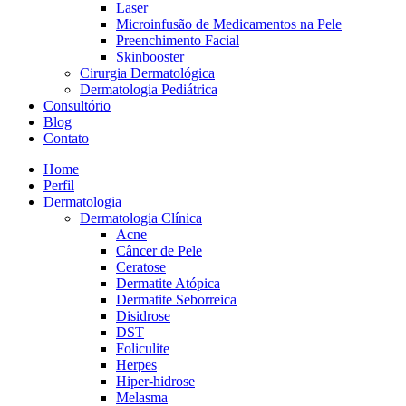
Laser
Microinfusão de Medicamentos na Pele
Preenchimento Facial
Skinbooster
Cirurgia Dermatológica
Dermatologia Pediátrica
Consultório
Blog
Contato
Home
Perfil
Dermatologia
Dermatologia Clínica
Acne
Câncer de Pele
Ceratose
Dermatite Atópica
Dermatite Seborreica
Disidrose
DST
Foliculite
Herpes
Hiper-hidrose
Melasma