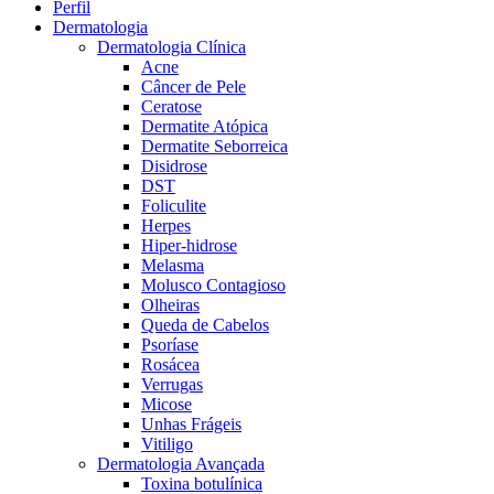
Perfil
Dermatologia
Dermatologia Clínica
Acne
Câncer de Pele
Ceratose
Dermatite Atópica
Dermatite Seborreica
Disidrose
DST
Foliculite
Herpes
Hiper-hidrose
Melasma
Molusco Contagioso
Olheiras
Queda de Cabelos
Psoríase
Rosácea
Verrugas
Micose
Unhas Frágeis
Vitiligo
Dermatologia Avançada
Toxina botulínica