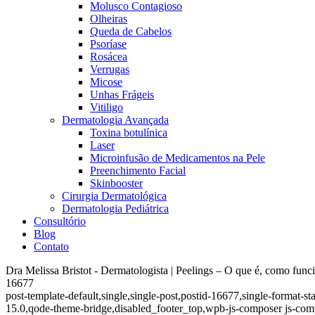
Molusco Contagioso
Olheiras
Queda de Cabelos
Psoríase
Rosácea
Verrugas
Micose
Unhas Frágeis
Vitiligo
Dermatologia Avançada
Toxina botulínica
Laser
Microinfusão de Medicamentos na Pele
Preenchimento Facial
Skinbooster
Cirurgia Dermatológica
Dermatologia Pediátrica
Consultório
Blog
Contato
Dra Melissa Bristot - Dermatologista | Peelings – O que é, como funci
16677
post-template-default,single,single-post,postid-16677,single-form
15.0,qode-theme-bridge,disabled_footer_top,wpb-js-composer js-com