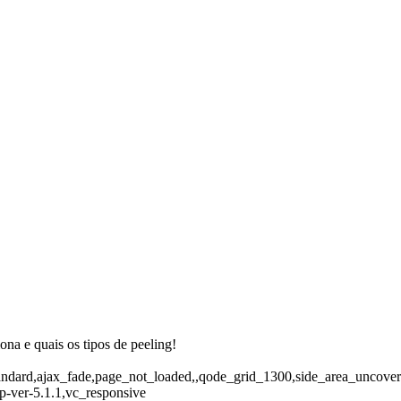
ona e quais os tipos de peeling!
at-standard,ajax_fade,page_not_loaded,,qode_grid_1300,side_area_unco
p-ver-5.1.1,vc_responsive