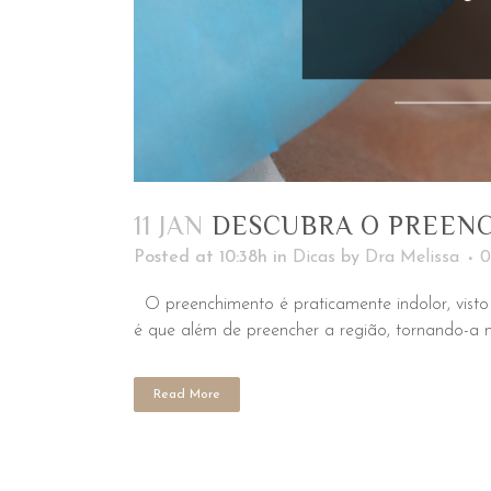
11 JAN
DESCUBRA O PREEN
Posted at 10:38h
in
Dicas
by
Dra Melissa
0
O preenchimento é praticamente indolor, visto 
é que além de preencher a região, tornando-a ma
Read More