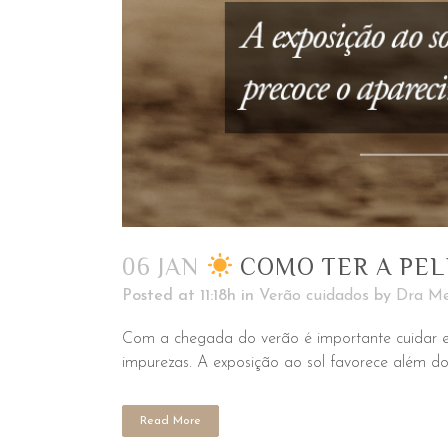
06 JAN
COMO TER A PEL
Posted at 11:18h
in
Verão cuidados
by
Dra Me
Com a chegada do verão é importante cuidar e m
impurezas. A exposição ao sol favorece além do
Read More