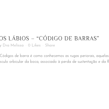
S LÁBIOS – “CÓDIGO DE BARRAS”
y
Dra Melissa
0
Likes
Share
 Códigos de barra é como conhecemos as rugas periorais, aquelas
ulo orbicular da boca, associado à perda de sustentação e da fla