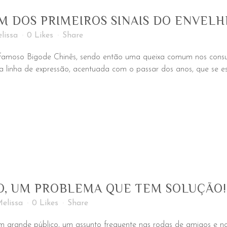
UM DOS PRIMEIROS SINAIS DO ENVEL
lissa
0
Likes
Share
 famoso Bigode Chinês, sendo então uma queixa comum nos consul
linha de expressão, acentuada com o passar dos anos, que se est
O, UM PROBLEMA QUE TEM SOLUÇÃO!
elissa
0
Likes
Share
grande público, um assunto frequente nas rodas de amigos e no