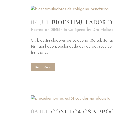
04 JUL
BIOESTIMULADOR D
Posted at 08:38h
in
Colágeno
by
Dra Meliss
Os bioestimuladores de colágeno são substância
têm ganhado popularidade devido aos seus bene
firmeza e...
Read More
03 JUL
CONHEÇA OS 3 PRO