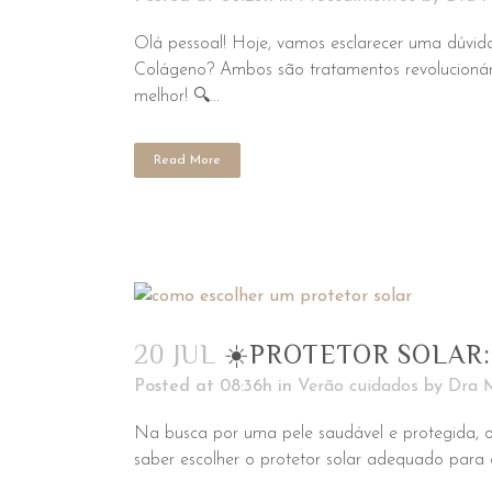
Olá pessoal! Hoje, vamos esclarecer uma dúvid
Colágeno? Ambos são tratamentos revolucionário
melhor! 🔍...
Read More
20 JUL
☀️PROTETOR SOLAR:
Posted at 08:36h
in
Verão cuidados
by
Dra M
Na busca por uma pele saudável e protegida, o 
saber escolher o protetor solar adequado para o