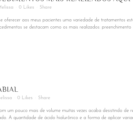
elissa
0
Likes
Share
o de oferecer aos meus pacientes uma variedade de tratamentos es
ocedimentos se destacam como os mais realizados: preenchimento l
ABIAL
elissa
0
Likes
Share
 com um pouco mais de volume muitas vezes acaba desistindo de 
rado. A quantidade de ácido hialurônico e a forma de aplicar vari