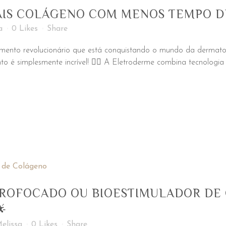
IS COLÁGENO COM MENOS TEMPO DE
a
0
Likes
Share
mento revolucionário que está conquistando o mundo da dermat
nto é simplesmente incrível! 💆‍♀️ A Eletroderme combina tecnolo
CROFOCADO OU BIOESTIMULADOR DE 

elissa
0
Likes
Share