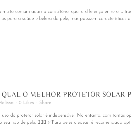
a muito comum aqui no consultório: qual a diferença entre o Ult
s para a saúde e beleza da pele, mas possuem características dis
 QUAL O MELHOR PROTETOR SOLAR P
elissa
0
Likes
Share
uso do protetor solar é indispensável. No entanto, com tantas o
 seu tipo de pele. 💆🏼‍♀️ ✅Para peles oleosas, é recomendado opta