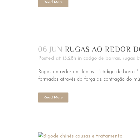
Read More
06 JUN
RUGAS AO REDOR DO
Posted at 15:28h
in
codgo de barras
,
rugas
b
Rugas ao redor dos lábios - "código de barras"
formadas através da força de contração do músc
Read More