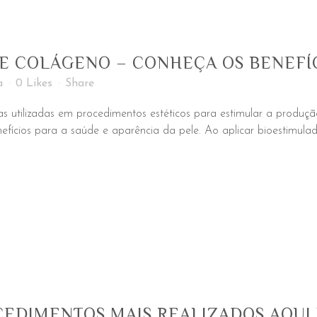
E COLÁGENO – CONHEÇA OS BENEFÍ
a
0
Likes
Share
s utilizadas em procedimentos estéticos para estimular a produçã
fícios para a saúde e aparência da pele. Ao aplicar bioestimula
CEDIMENTOS MAIS REALIZADOS AQUI