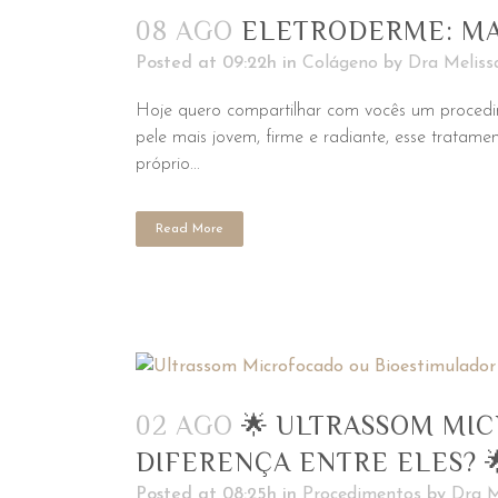
08 AGO
ELETRODERME: MA
Posted at 09:22h
in
Colágeno
by
Dra Meliss
Hoje quero compartilhar com vocês um procedi
pele mais jovem, firme e radiante, esse tratame
próprio...
Read More
02 AGO
🌟 ULTRASSOM MI
DIFERENÇA ENTRE ELES? 
Posted at 08:25h
in
Procedimentos
by
Dra M