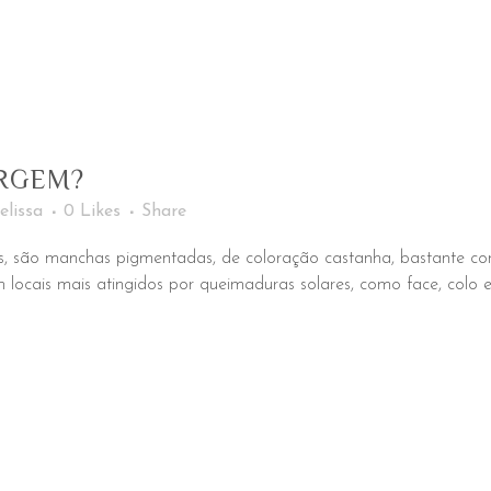
URGEM?
lissa
0
Likes
Share
, são manchas pigmentadas, de coloração castanha, bastante com
em locais mais atingidos por queimaduras solares, como face, co