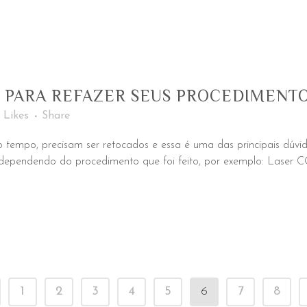
 PARA REFAZER SEUS PROCEDIMENTO
Likes
Share
 tempo, precisam ser retocados e essa é uma das principais dúvid
dependendo do procedimento que foi feito, por exemplo: Laser CO
1
2
3
4
5
6
7
8