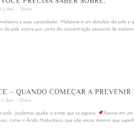
VOCÊ PRECISA SABER SOBRE.
0
Likes
Share
a melasma e suas curiosidades. Melasma é um distúrbio da pele e 
ão da pele ocorre por conta da concentração excessiva de melani
CE – QUANDO COMEÇAR A PREVENIR 
0
Likes
Share
pele , podemos ajudar a evitar que se agrave:
Aposte em um 
os, como o Ácido Hialurônico, que irão iniciar mesmo que superfi