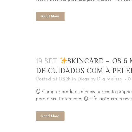
Read More
19 SET
SKINCARE – OS 6
DE CUIDADOS COM A PELE!
Posted at 11:22h
in
Dicas
by
Dra Melissa
0
🪞 Comprar produtos demais por conta própria! 
para o seu tratamento. 🪞Esfoliação em excesso:
Read More