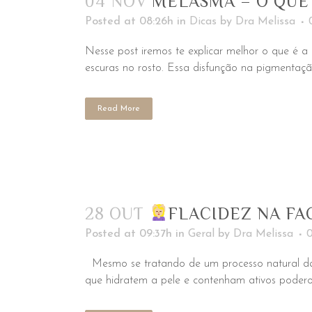
04 NOV
MELASMA – O QUE 
Posted at 08:26h
in
Dicas
by
Dra Melissa
Nesse post iremos te explicar melhor o que é 
escuras no rosto. Essa disfunção na pigmentaç
Read More
28 OUT
FLACIDEZ NA FA
Posted at 09:37h
in
Geral
by
Dra Melissa
Mesmo se tratando de um processo natural da 
que hidratem a pele e contenham ativos poderos