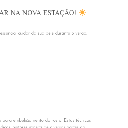
DAR NA NOVA ESTAÇÃO!
ssencial cuidar da sua pele durante o verão,
o para embelezamento do rosto. Estas técnicas
os injetores experts de diversas partes do...