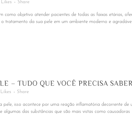
Likes
Share
m como objetivo atender pacientes de todas as faixas etárias, ofe
a o tratamento da sua pele em um ambiente moderno e agradáve
LE – TUDO QUE VOCÊ PRECISA SABER
Likes
Share
a pele, isso acontece por uma reação inflamatória decorrente de
ia e algumas das substâncias que são mais vistas como causadoras 