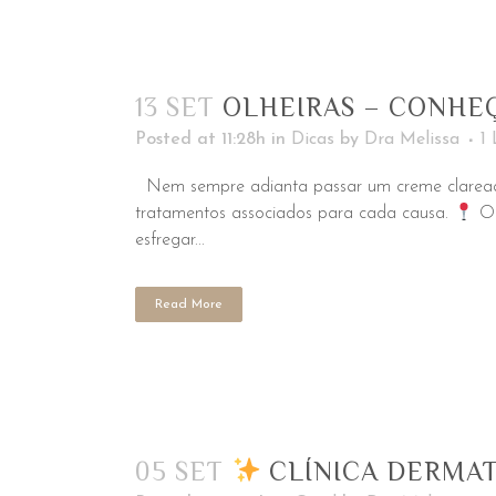
13 SET
OLHEIRAS – CONHEÇ
Posted at 11:28h
in
Dicas
by
Dra Melissa
1
Nem sempre adianta passar um creme clareador
tratamentos associados para cada causa.
Ol
esfregar...
Read More
05 SET
CLÍNICA DERMA