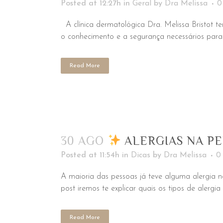
Posted at 12:27h
in
Geral
by
Dra Melissa
0
A clínica dermatológica Dra. Melissa Bristot te
o conhecimento e a segurança necessários par
Read More
30 AGO
ALERGIAS NA PE
Posted at 11:54h
in
Dicas
by
Dra Melissa
0
A maioria das pessoas já teve alguma alergia n
post iremos te explicar quais os tipos de alerg
Read More