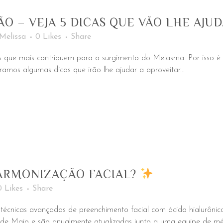
O – VEJA 5 DICAS QUE VÃO LHE AJU
Melissa
0
Likes
Share
s que mais contribuem para o surgimento do Melasma. Por isso é e
ramos algumas dicas que irão lhe ajudar a aproveitar...
ARMONIZAÇÃO FACIAL?
0
Likes
Share
técnicas avançadas de preenchimento facial com ácido hialurônic
o de Maio e são anualmente atualizadas junto a uma equipe de médic