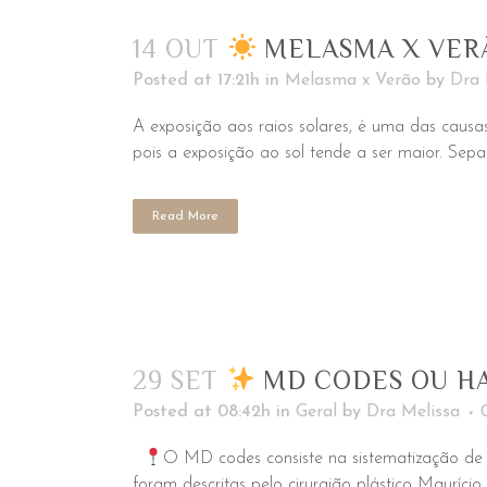
14 OUT
MELASMA X VERÃ
Posted at 17:21h
in
Melasma x Verão
by
Dra 
A exposição aos raios solares, é uma das causa
pois a exposição ao sol tende a ser maior. Sepa
Read More
29 SET
MD CODES OU H
Posted at 08:42h
in
Geral
by
Dra Melissa
O MD codes consiste na sistematização de 
foram descritas pelo cirurgião plástico Mauríci