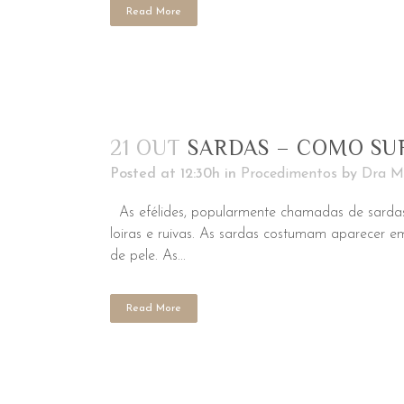
Read More
21 OUT
SARDAS – COMO S
Posted at 12:30h
in
Procedimentos
by
Dra Me
As efélides, popularmente chamadas de sardas
loiras e ruivas. As sardas costumam aparecer 
de pele. As...
Read More