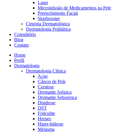
Laser
Microinfusão de Medicamentos na Pele
Preenchimento Facial
Skinbooster
Cirurgia Dermatológica
Dermatologia Pediátrica
Consultório
Blog
Contato
Home
Perfil
Dermatologia
Dermatologia Clínica
Acne
Câncer de Pele
Ceratose
Dermatite Atópica
Dermatite Seborreica
Disidrose
DST
Foliculite
Herpes
Hiper-hidrose
Melasma