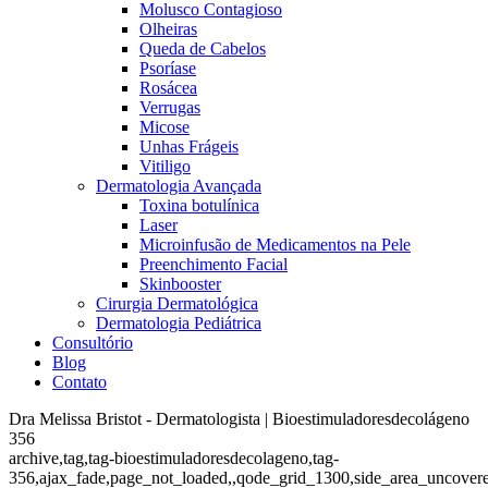
Molusco Contagioso
Olheiras
Queda de Cabelos
Psoríase
Rosácea
Verrugas
Micose
Unhas Frágeis
Vitiligo
Dermatologia Avançada
Toxina botulínica
Laser
Microinfusão de Medicamentos na Pele
Preenchimento Facial
Skinbooster
Cirurgia Dermatológica
Dermatologia Pediátrica
Consultório
Blog
Contato
Dra Melissa Bristot - Dermatologista | Bioestimuladoresdecolágeno
356
archive,tag,tag-bioestimuladoresdecolageno,tag-
356,ajax_fade,page_not_loaded,,qode_grid_1300,side_area_uncover