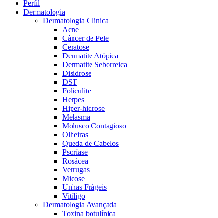
Perfil
Dermatologia
Dermatologia Clínica
Acne
Câncer de Pele
Ceratose
Dermatite Atópica
Dermatite Seborreica
Disidrose
DST
Foliculite
Herpes
Hiper-hidrose
Melasma
Molusco Contagioso
Olheiras
Queda de Cabelos
Psoríase
Rosácea
Verrugas
Micose
Unhas Frágeis
Vitiligo
Dermatologia Avançada
Toxina botulínica