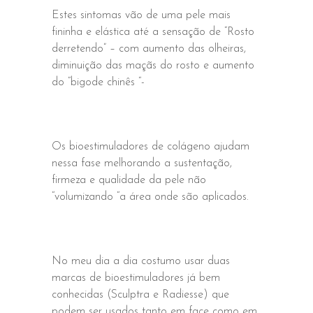
Estes sintomas vão de uma pele mais
fininha e elástica até a sensação de “Rosto
derretendo” – com aumento das olheiras,
diminuição das maçãs do rosto e aumento
do “bigode chinês “-
Os bioestimuladores de colágeno ajudam
nessa fase melhorando a sustentação,
firmeza e qualidade da pele não
“volumizando “a área onde são aplicados.
No meu dia a dia costumo usar duas
marcas de bioestimuladores já bem
conhecidas (Sculptra e Radiesse) que
podem ser usados tanto em face como em