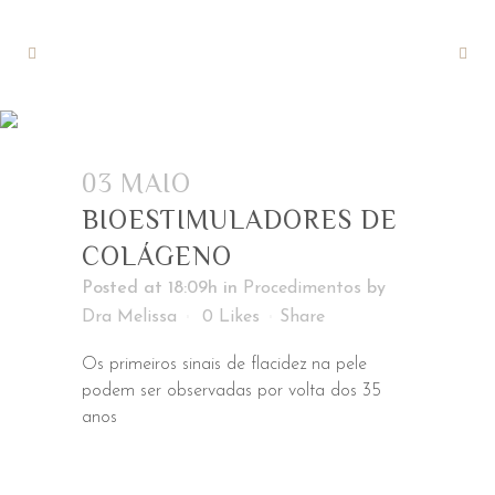
BIOESTIMULADORES DE
COLÁGENO
03 MAIO
BIOESTIMULADORES DE
COLÁGENO
Posted at 18:09h
in
Procedimentos
by
Dra Melissa
0
Likes
Share
Os primeiros sinais de flacidez na pele
podem ser observadas por volta dos 35
anos